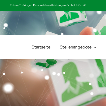
Zum
Futura Thüringen Personaldienstleistungen GmbH & Co.KG
Inhalt
springen
Startseite
Stellenangebote