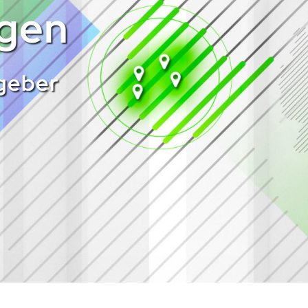
ngen
geber