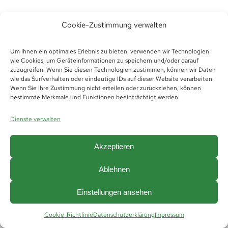
Cookie-Zustimmung verwalten
Um Ihnen ein optimales Erlebnis zu bieten, verwenden wir Technologien
wie Cookies, um Geräteinformationen zu speichern und/oder darauf
zuzugreifen. Wenn Sie diesen Technologien zustimmen, können wir Daten
wie das Surfverhalten oder eindeutige IDs auf dieser Website verarbeiten.
Wenn Sie Ihre Zustimmung nicht erteilen oder zurückziehen, können
bestimmte Merkmale und Funktionen beeinträchtigt werden.
© Copyright 2019 -
2026 | Futura Thüringen
Personaldienstleistungen GmbH &
Dienste verwalten
Co.KG |
Impressum
|
Datenschutz
|
Hinweisgeberschutz
|
AGB
|
AGB Vermittlung
|
Cookie Richtlinie (EU)
Akzeptieren
Ablehnen
Einstellungen ansehen
Cookie-Richtlinie
Datenschutzerklärung
Impressum