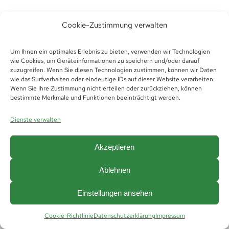
Cookie-Zustimmung verwalten
Um Ihnen ein optimales Erlebnis zu bieten, verwenden wir Technologien
wie Cookies, um Geräteinformationen zu speichern und/oder darauf
zuzugreifen. Wenn Sie diesen Technologien zustimmen, können wir Daten
wie das Surfverhalten oder eindeutige IDs auf dieser Website verarbeiten.
Wenn Sie Ihre Zustimmung nicht erteilen oder zurückziehen, können
bestimmte Merkmale und Funktionen beeinträchtigt werden.
© Copyright 2019 -
2026 | Futura Thüringen
Personaldienstleistungen GmbH &
Dienste verwalten
Co.KG |
Impressum
|
Datenschutz
|
Hinweisgeberschutz
|
AGB
|
AGB Vermittlung
|
Cookie Richtlinie (EU)
Akzeptieren
Ablehnen
Einstellungen ansehen
Cookie-Richtlinie
Datenschutzerklärung
Impressum