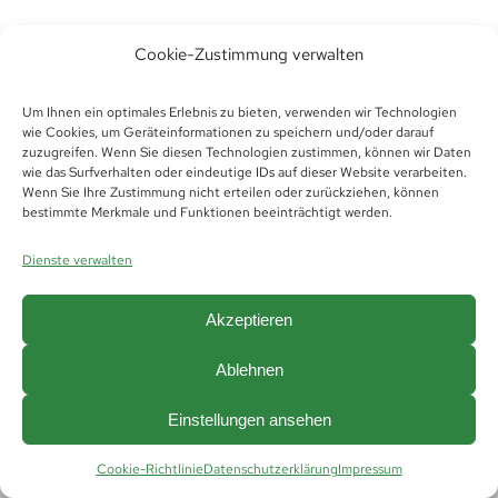
Cookie-Zustimmung verwalten
Um Ihnen ein optimales Erlebnis zu bieten, verwenden wir Technologien
wie Cookies, um Geräteinformationen zu speichern und/oder darauf
zuzugreifen. Wenn Sie diesen Technologien zustimmen, können wir Daten
wie das Surfverhalten oder eindeutige IDs auf dieser Website verarbeiten.
Wenn Sie Ihre Zustimmung nicht erteilen oder zurückziehen, können
bestimmte Merkmale und Funktionen beeinträchtigt werden.
© Copyright 2019 -
2026 | Futura Thüringen
Personaldienstleistungen GmbH &
Dienste verwalten
Co.KG |
Impressum
|
Datenschutz
|
Hinweisgeberschutz
|
AGB
|
AGB Vermittlung
|
Cookie Richtlinie (EU)
Akzeptieren
Ablehnen
Einstellungen ansehen
Cookie-Richtlinie
Datenschutzerklärung
Impressum