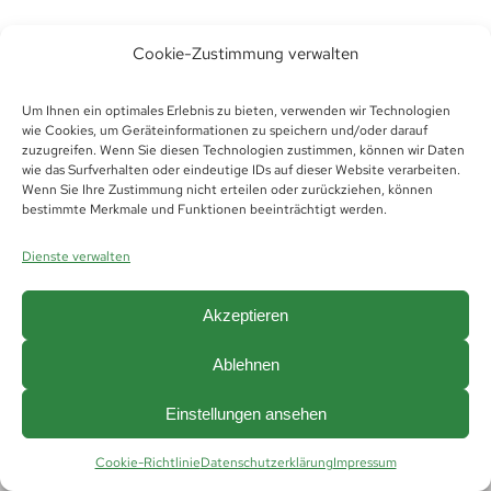
Cookie-Zustimmung verwalten
Um Ihnen ein optimales Erlebnis zu bieten, verwenden wir Technologien
wie Cookies, um Geräteinformationen zu speichern und/oder darauf
zuzugreifen. Wenn Sie diesen Technologien zustimmen, können wir Daten
wie das Surfverhalten oder eindeutige IDs auf dieser Website verarbeiten.
Wenn Sie Ihre Zustimmung nicht erteilen oder zurückziehen, können
bestimmte Merkmale und Funktionen beeinträchtigt werden.
© Copyright 2019 -
2026 | Futura Thüringen
Personaldienstleistungen GmbH &
Dienste verwalten
Co.KG |
Impressum
|
Datenschutz
|
Hinweisgeberschutz
|
AGB
|
AGB Vermittlung
|
Cookie Richtlinie (EU)
Akzeptieren
Ablehnen
Einstellungen ansehen
Cookie-Richtlinie
Datenschutzerklärung
Impressum