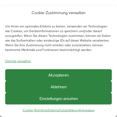
Cookie-Zustimmung verwalten
Um Ihnen ein optimales Erlebnis zu bieten, verwenden wir Technologien
wie Cookies, um Geräteinformationen zu speichern und/oder darauf
zuzugreifen. Wenn Sie diesen Technologien zustimmen, können wir Daten
wie das Surfverhalten oder eindeutige IDs auf dieser Website verarbeiten.
Wenn Sie Ihre Zustimmung nicht erteilen oder zurückziehen, können
bestimmte Merkmale und Funktionen beeinträchtigt werden.
© Copyright 2019 -
2026 | Futura Thüringen
Personaldienstleistungen GmbH &
Dienste verwalten
Co.KG |
Impressum
|
Datenschutz
|
Hinweisgeberschutz
|
AGB
|
AGB Vermittlung
|
Cookie Richtlinie (EU)
Akzeptieren
Ablehnen
Einstellungen ansehen
Cookie-Richtlinie
Datenschutzerklärung
Impressum