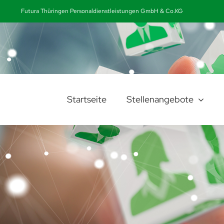
Zum
Futura Thüringen Personaldienstleistungen GmbH & Co.KG
Inhalt
springen
Startseite
Stellenangebote