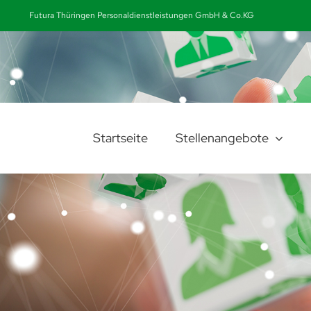
Zum
Futura Thüringen Personaldienstleistungen GmbH & Co.KG
Inhalt
springen
Startseite
Stellenangebote