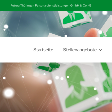
Zum
Futura Thüringen Personaldienstleistungen GmbH & Co.KG
Inhalt
springen
Startseite
Stellenangebote