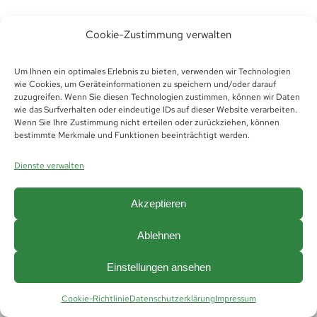
Cookie-Zustimmung verwalten
Um Ihnen ein optimales Erlebnis zu bieten, verwenden wir Technologien
wie Cookies, um Geräteinformationen zu speichern und/oder darauf
zuzugreifen. Wenn Sie diesen Technologien zustimmen, können wir Daten
wie das Surfverhalten oder eindeutige IDs auf dieser Website verarbeiten.
Wenn Sie Ihre Zustimmung nicht erteilen oder zurückziehen, können
bestimmte Merkmale und Funktionen beeinträchtigt werden.
© Copyright 2019 -
2026 | Futura Thüringen
Personaldienstleistungen GmbH &
Dienste verwalten
Co.KG |
Impressum
|
Datenschutz
|
Hinweisgeberschutz
|
AGB
|
AGB Vermittlung
|
Cookie Richtlinie (EU)
Akzeptieren
Ablehnen
Einstellungen ansehen
Cookie-Richtlinie
Datenschutzerklärung
Impressum