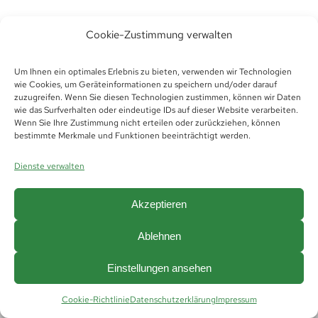
Cookie-Zustimmung verwalten
Um Ihnen ein optimales Erlebnis zu bieten, verwenden wir Technologien
wie Cookies, um Geräteinformationen zu speichern und/oder darauf
zuzugreifen. Wenn Sie diesen Technologien zustimmen, können wir Daten
wie das Surfverhalten oder eindeutige IDs auf dieser Website verarbeiten.
Wenn Sie Ihre Zustimmung nicht erteilen oder zurückziehen, können
bestimmte Merkmale und Funktionen beeinträchtigt werden.
© Copyright 2019 -
2026 | Futura Thüringen
Personaldienstleistungen GmbH &
Dienste verwalten
Co.KG |
Impressum
|
Datenschutz
|
Hinweisgeberschutz
|
AGB
|
AGB Vermittlung
|
Cookie Richtlinie (EU)
Akzeptieren
Ablehnen
Einstellungen ansehen
Cookie-Richtlinie
Datenschutzerklärung
Impressum