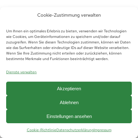
Cookie-Zustimmung verwalten
Um Ihnen ein optimales Erlebnis zu bieten, verwenden wir Technologien
wie Cookies, um Geräteinformationen zu speichern und/oder darauf
zuzugreifen. Wenn Sie diesen Technologien zustimmen, können wir Daten
wie das Surfverhalten oder eindeutige IDs auf dieser Website verarbeiten.
Wenn Sie Ihre Zustimmung nicht erteilen oder zurückziehen, können
bestimmte Merkmale und Funktionen beeinträchtigt werden.
© Copyright 2019 -
2026 | Futura Thüringen
Personaldienstleistungen GmbH &
Dienste verwalten
Co.KG |
Impressum
|
Datenschutz
|
Hinweisgeberschutz
|
AGB
|
AGB Vermittlung
|
Cookie Richtlinie (EU)
Akzeptieren
Ablehnen
Einstellungen ansehen
Cookie-Richtlinie
Datenschutzerklärung
Impressum