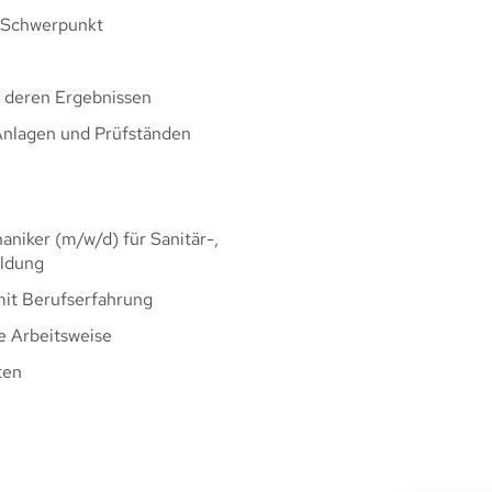
n Schwerpunkt
 deren Ergebnissen
 Anlagen und Prüfständen
niker (m/w/d) für Sanitär-,
ildung
mit Berufserfahrung
te Arbeitsweise
ten