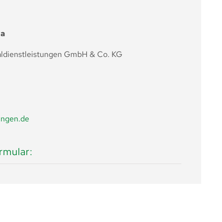
ha
aldienstleistungen GmbH & Co. KG
ingen.de
mular: